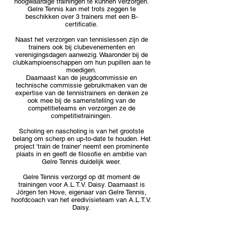
hoogwaardige trainingen te kunnen verzorgen.
Gelre Tennis kan met trots zeggen te
beschikken over 3 trainers met een B-
certificatie.
Naast het verzorgen van tennislessen zijn de
trainers ook bij clubevenementen en
verenigingsdagen aanwezig. Waaronder bij de
clubkampioenschappen om hun pupillen aan te
moedigen.
Daarnaast kan de jeugdcommissie en
technische commissie gebruikmaken van de
expertise van de tennistrainers en denken ze
ook mee bij de samenstelling van de
competitieteams en verzorgen ze de
competitietrainingen.
Scholing en nascholing is van het grootste
belang om scherp en up-to-date te houden. Het
project ‘train de trainer’ neemt een prominente
plaats in en geeft de filosofie en ambitie van
Gelre Tennis duidelijk weer.
Gelre Tennis verzorgd op dit moment de
trainingen voor A.L.T.V. Daisy. Daarnaast is
Jörgen ten Hove, eigenaar van Gelre Tennis,
hoofdcoach van het eredivisieteam van A.L.T.V.
Daisy.