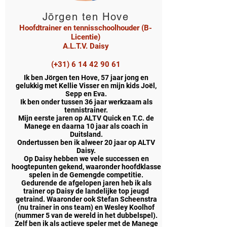
Jörgen ten Hove
Hoofdtrainer en tennisschoolhouder (B-
Licentie)
A.L.T.V. Daisy
(+31)
6 14 42 90 61
Ik ben Jörgen ten Hove, 57 jaar jong en
gelukkig met Kellie Visser en mijn kids Joël,
Sepp en Eva.
Ik ben onder tussen 36 jaar werkzaam als
tennistrainer.
Mijn eerste jaren op ALTV Quick en T.C. de
Manege en daarna 10 jaar als coach in
Duitsland.
Ondertussen ben ik alweer 20 jaar op ALTV
Daisy.
Op Daisy hebben we vele successen en
hoogtepunten gekend, waaronder hoofdklasse
spelen in de Gemengde competitie.
Gedurende de afgelopen jaren heb ik als
trainer op Daisy de landelijke top jeugd
getraind. Waaronder ook Stefan Scheenstra
(nu trainer in ons team) en Wesley Koolhof
(nummer 5 van de wereld in het dubbelspel).
Zelf ben ik als actieve speler met de Manege