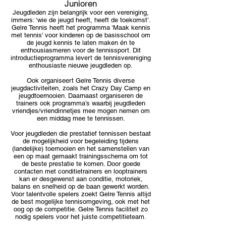
Junioren
Jeugdleden zijn belangrijk voor een vereniging,
immers: ‘wie de jeugd heeft, heeft de toekomst’.
Gelre Tennis heeft het programma ‘Maak kennis
met tennis’ voor kinderen op de basisschool om
de jeugd kennis te laten maken én te
enthousiasmeren voor de tennissport. Dit
introductieprogramma levert de tennisvereniging
enthousiaste nieuwe jeugdleden op.
Ook organiseert Gelre Tennis diverse
jeugdactiviteiten, zoals het Crazy Day Camp en
jeugdtoernooien. Daarnaast organiseren de
trainers ook programma’s waarbij jeugdleden
vriendjes/vriendinnetjes mee mogen nemen om
een middag mee te tennissen.
Voor jeugdleden die prestatief tennissen bestaat
de mogelijkheid voor begeleiding tijdens
(landelijke) toernooien en het samenstellen van
een op maat gemaakt trainingsschema om tot
de beste prestatie te komen. Door goede
contacten met conditietrainers en looptrainers
kan er desgewenst aan conditie, motoriek,
balans en snelheid op de baan gewerkt worden.
Voor talentvolle spelers zoekt Gelre Tennis altijd
de best mogelijke tennisomgeving, ook met het
oog op de competitie. Gelre Tennis faciliteit zo
nodig spelers voor het juiste competitieteam.